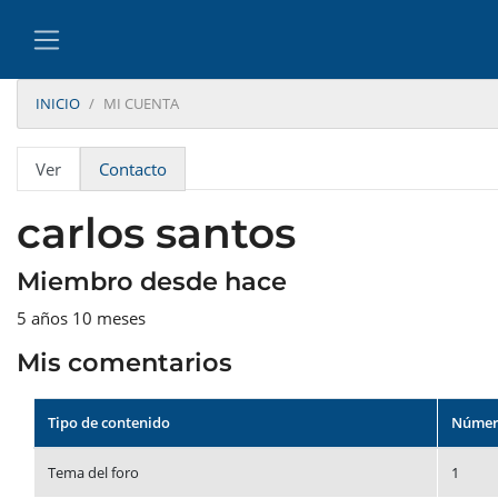
INICIO
MI CUENTA
Solapas principales
Ver
Contacto
carlos santos
Miembro desde hace
5 años 10 meses
Mis comentarios
Tipo de contenido
Númer
Tema del foro
1