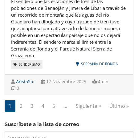
El sendero une las estaciones de tren de las
poblaciones de Benaoján y Jimera de Líbar a través de
un recorrido de montaña que las aguas del río
Guadiaro han dibujado y cuyo trazado de tren tuvo
que adaptarse para atravesarlo de la mejor manera
posible en un espectacular paisaje que no os dejará
indiferentes. El sendero marca el límite entre la
Serranía de Ronda y el Parque Natural Sierra de
Grazalema.
SERRANÍA DE RONDA
SENDERISMO
AristaSur
17 Noviembre 2025
4min
0
Paginación
Siguiente págin
Últ
1
2
3
4
5
…
Siguiente >
Último »
Suscríbete a la lista de correo