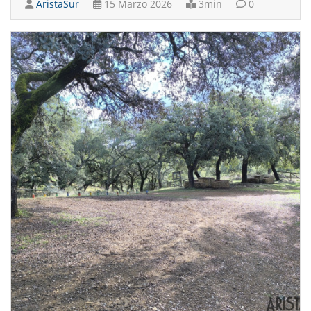
AristaSur
15 Marzo 2026
3min
0