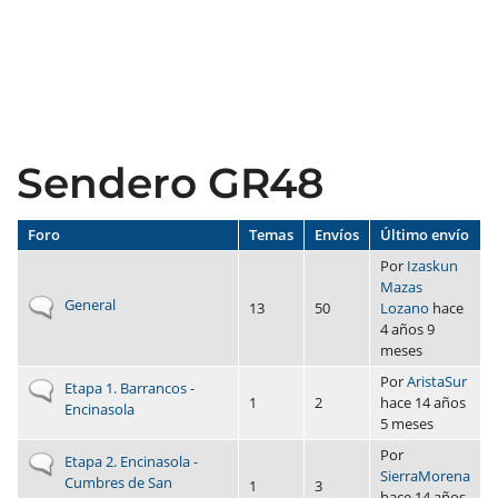
Sendero GR48
Foro
Temas
Envíos
Último envío
Por
Izaskun
Mazas
No hay nuevos envíos
General
13
50
Lozano
hace
4 años 9
meses
Por
AristaSur
No hay nuevos envíos
Etapa 1. Barrancos -
1
2
hace 14 años
Encinasola
5 meses
Por
No hay nuevos envíos
Etapa 2. Encinasola -
SierraMorena
Cumbres de San
1
3
hace 14 años