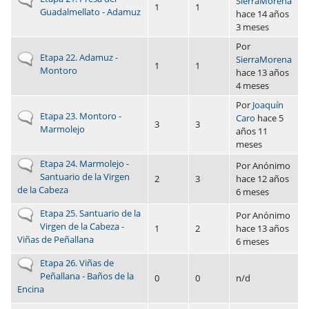
SierraMorena
1
1
Guadalmellato - Adamuz
hace 14 años
3 meses
Por
No hay nuevos envíos
Etapa 22. Adamuz -
SierraMorena
1
1
Montoro
hace 13 años
4 meses
Por
Joaquín
No hay nuevos envíos
Etapa 23. Montoro -
Caro
hace 5
3
3
Marmolejo
años 11
meses
No hay nuevos envíos
Etapa 24. Marmolejo -
Por
Anónimo
Santuario de la Virgen
2
3
hace 12 años
de la Cabeza
6 meses
No hay nuevos envíos
Etapa 25. Santuario de la
Por
Anónimo
Virgen de la Cabeza -
1
2
hace 13 años
Viñas de Peñallana
6 meses
No hay nuevos envíos
Etapa 26. Viñas de
Peñallana - Baños de la
0
0
n/d
Encina