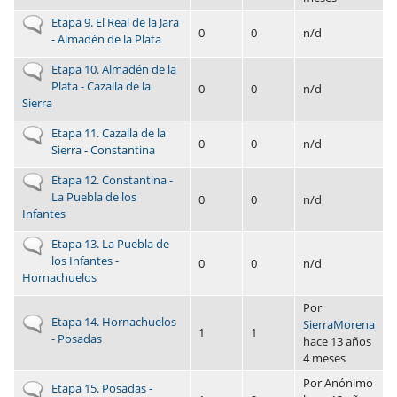
No hay nuevos envíos
Etapa 9. El Real de la Jara
0
0
n/d
- Almadén de la Plata
No hay nuevos envíos
Etapa 10. Almadén de la
Plata - Cazalla de la
0
0
n/d
Sierra
No hay nuevos envíos
Etapa 11. Cazalla de la
0
0
n/d
Sierra - Constantina
No hay nuevos envíos
Etapa 12. Constantina -
La Puebla de los
0
0
n/d
Infantes
No hay nuevos envíos
Etapa 13. La Puebla de
los Infantes -
0
0
n/d
Hornachuelos
Por
No hay nuevos envíos
Etapa 14. Hornachuelos
SierraMorena
1
1
- Posadas
hace 13 años
4 meses
Por
Anónimo
No hay nuevos envíos
Etapa 15. Posadas -