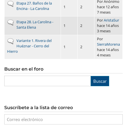
Por
Anónimo
No hay nuevos envíos
Etapa 27. Baños de la
1
2
hace 12 años
Encina - La Carolina
7 meses
Por
AristaSur
No hay nuevos envíos
Etapa 28. La Carolina -
1
2
hace 14 años
Santa Elena
3 meses
Por
No hay nuevos envíos
Variante 1. Rivera del
SierraMorena
Huéznar - Cerro del
1
2
hace 14 años
Hierro
4 meses
Buscar en el foro
Buscar
Suscríbete a la lista de correo