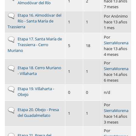
1
2
hace 13 años
Almodóvar del Río
7 meses
No hay nuevos envíos
Etapa 16. Almodóvar del
Por
Anónimo
Río - Santa María de
1
1
hace 13 años
Trassierra
1 mes
Por
No hay nuevos envíos
Etapa 17. Santa María de
SierraMorena
Trassierra - Cerro
5
18
hace 13 años
Muriano
4 meses
Por
No hay nuevos envíos
Etapa 18. Cerro Muriano
SierraMorena
1
1
- Villaharta
hace 14 años
6 meses
No hay nuevos envíos
Etapa 19. Villaharta -
0
0
n/d
Obejo
Por
No hay nuevos envíos
Etapa 20. Obejo - Presa
SierraMorena
1
1
del Guadalmellato
hace 14 años
3 meses
Por
No hay nuevos envíos
Etapa 21. Presa del