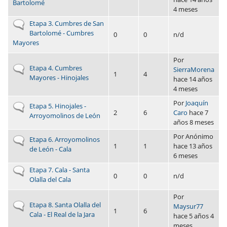
Bartolomé
4 meses
No hay nuevos envíos
Etapa 3. Cumbres de San
Bartolomé - Cumbres
0
0
n/d
Mayores
Por
No hay nuevos envíos
Etapa 4. Cumbres
SierraMorena
1
4
Mayores - Hinojales
hace 14 años
4 meses
Por
Joaquín
No hay nuevos envíos
Etapa 5. Hinojales -
2
6
Caro
hace 7
Arroyomolinos de León
años 8 meses
Por
Anónimo
No hay nuevos envíos
Etapa 6. Arroyomolinos
1
1
hace 13 años
de León - Cala
6 meses
No hay nuevos envíos
Etapa 7. Cala - Santa
0
0
n/d
Olalla del Cala
Por
No hay nuevos envíos
Etapa 8. Santa Olalla del
Maysur77
1
6
Cala - El Real de la Jara
hace 5 años 4
meses