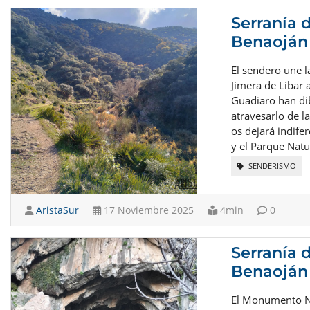
Serranía 
Benaoján 
El sendero une l
Jimera de Líbar 
Guadiaro han di
atravesarlo de l
os dejará indife
y el Parque Natu
SENDERISMO
AristaSur
17 Noviembre 2025
4min
0
Serranía 
Benaoján
El Monumento Na