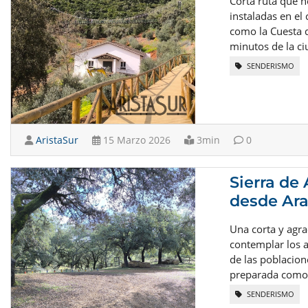
Corta ruta que n
instaladas en el
como la Cuesta d
minutos de la ci
SENDERISMO
AristaSur
15 Marzo 2026
3min
0
Sierra de 
desde Ar
Una corta y agr
contemplar los 
de las poblacione
preparada como 
SENDERISMO