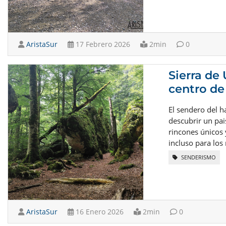
AristaSur
17 Febrero 2026
2min
0
Sierra de
centro de
El sendero del h
descubrir un pai
rincones únicos 
incluso para lo
SENDERISMO
AristaSur
16 Enero 2026
2min
0