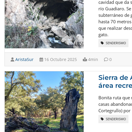
cavidad que da s
río Guadiaro. Se
subterráneo de 
hasta 70 metros 
que realizar des
gato.
SENDERISMO
AristaSur
16 Octubre 2025
4min
0
Sierra de
área recr
Bonita ruta que 
casas abandonad
Cortegrullo) por 
SENDERISMO