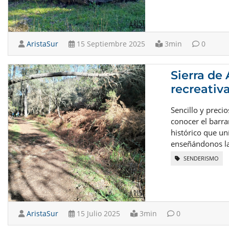
AristaSur
15 Septiembre 2025
3min
0
Sierra de
recreativ
Sencillo y preci
conocer el barr
histórico que un
enseñándonos la 
SENDERISMO
AristaSur
15 Julio 2025
3min
0