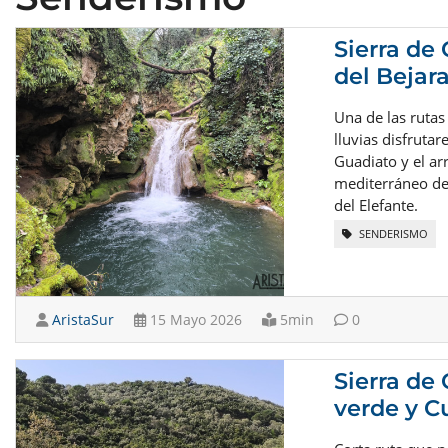
Sierra de
del Bejar
Una de las rutas
lluvias disfruta
Guadiato y el ar
mediterráneo de
del Elefante.
SENDERISMO
AristaSur
15 Mayo 2026
5min
0
Sierra de
verde y Cu