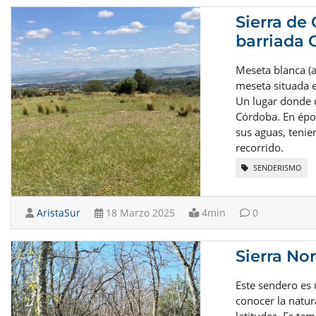
Sierra de
barriada 
Meseta blanca (
meseta situada e
Un lugar donde d
Córdoba. En época
sus aguas, tenie
recorrido.
SENDERISMO
AristaSur
18 Marzo 2025
4min
0
Sierra Nor
Este sendero es
conocer la natur