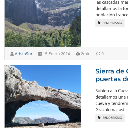
las cascadas más
detallamos la fo
población franc
SENDERISMO
AristaSur
15 Enero 2024
2min
0
Sierra de
puertas 
Subida a la Cuev
detallamos una r
cueva y tendrem
Grazalema, así c
SENDERISMO