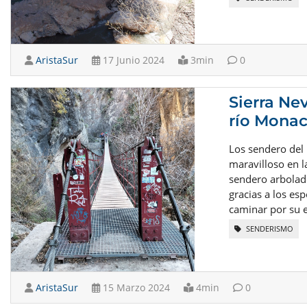
AristaSur
17 Junio 2024
3min
0
Sierra Ne
río Monac
Los sendero del 
maravilloso en l
sendero arbolado
gracias a los es
caminar por su e
SENDERISMO
AristaSur
15 Marzo 2024
4min
0