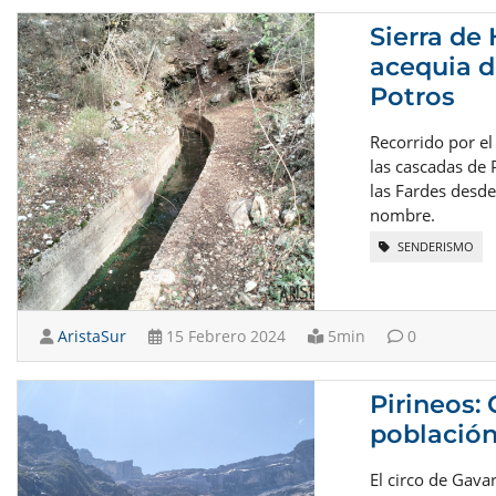
Sierra de
acequia d
Potros
Recorrido por el
las cascadas de 
las Fardes desde
nombre.
SENDERISMO
AristaSur
15 Febrero 2024
5min
0
Pirineos:
población
El circo de Gav