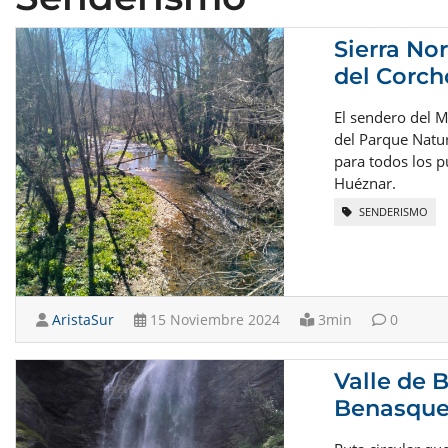
Sierra Nor
del Corch
El sendero del M
del Parque Natur
para todos los p
Huéznar.
SENDERISMO
AristaSur
15 Noviembre 2024
3min
0
Valle de 
Benasque 