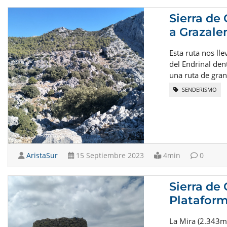
Sierra de
a Grazale
Esta ruta nos ll
del Endrinal den
una ruta de gran
SENDERISMO
AristaSur
15 Septiembre 2023
4min
0
Sierra de 
Platafor
La Mira (2.343m)