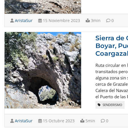
AristaSur
15 Noviembre 2023
3min
0
Sierra de
Boyar, Pue
Coargazal
Ruta circular en
transitados pero
alguna zona sin
cerca de Grazale
Calera del Navazo
el Puerto de las P
SENDERISMO
AristaSur
15 Octubre 2023
5min
0