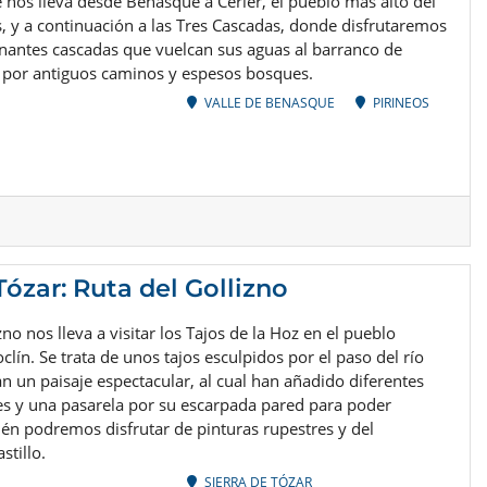
e nos lleva desde Benasque a Cerler, el pueblo más alto del
, y a continuación a las Tres Cascadas, donde disfrutaremos
nantes cascadas que vuelcan sus aguas al barranco de
o por antiguos caminos y espesos bosques.
VALLE DE BENASQUE
PIRINEOS
Tózar: Ruta del Gollizno
zno nos lleva a visitar los Tajos de la Hoz en el pueblo
lín. Se trata de unos tajos esculpidos por el paso del río
jan un paisaje espectacular, al cual han añadido diferentes
es y una pasarela por su escarpada pared para poder
ién podremos disfrutar de pinturas rupestres y del
stillo.
SIERRA DE TÓZAR