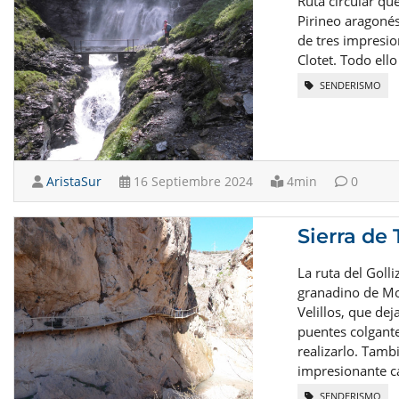
Ruta circular qu
Pirineo aragonés
de tres impresio
Clotet. Todo ell
SENDERISMO
AristaSur
16 Septiembre 2024
4min
0
Sierra de 
La ruta del Golli
granadino de Moc
Velillos, que de
puentes colgant
realizarlo. Tamb
impresionante ca
SENDERISMO