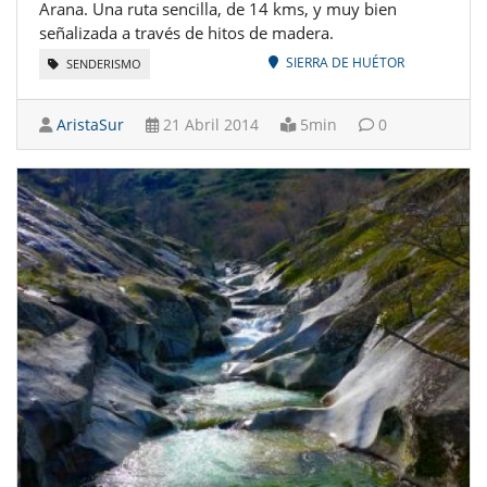
Arana. Una ruta sencilla, de 14 kms, y muy bien
señalizada a través de hitos de madera.
SIERRA DE HUÉTOR
SENDERISMO
AristaSur
21 Abril 2014
5min
0