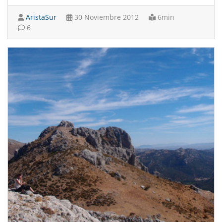
AristaSur
30 Noviembre 2012
6min
6