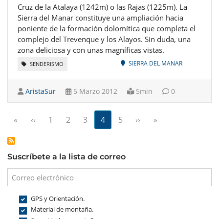
Cruz de la Atalaya (1242m) o las Rajas (1225m). La
Sierra del Manar constituye una ampliación hacia
poniente de la formación dolomítica que completa el
complejo del Trevenque y los Alayos. Sin duda, una
zona deliciosa y con unas magníficas vistas.
SIERRA DEL MANAR
SENDERISMO
AristaSur
5 Marzo 2012
5min
0
Paginación
Primera página
Página anterior
Siguiente página
Última página
«
‹‹
1
2
3
4
5
››
»
Suscríbete a la lista de correo
GPS y Orientación.
Material de montaña.