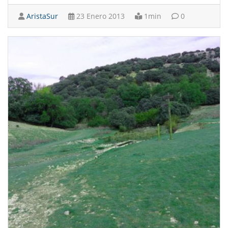
AristaSur
23 Enero 2013
1min
0