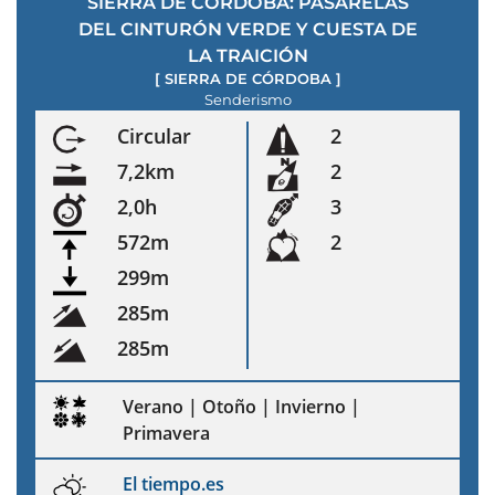
SIERRA DE CÓRDOBA: PASARELAS
DEL CINTURÓN VERDE Y CUESTA DE
LA TRAICIÓN
[
SIERRA DE CÓRDOBA
]
Senderismo
Circular
2
7,2km
2
2,0h
3
572m
2
299m
285m
285m
Verano | Otoño | Invierno |
Primavera
El tiempo.es