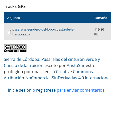
Tracks GPS
Adjunto
Tamaño
pasarelas-sendero-del-lobo-cuesta-de-la-
119.86
traicion.gpx
KB
Sierra de Córdoba: Pasarelas del cinturón verde y
Cuesta de la traición
escrito por
AristaSur
está
protegido por una licencia
Creative Commons
Atribución-NoComercial-SinDerivadas 4.0 Internacional
Inicie sesión
o
registrese
para enviar comentarios