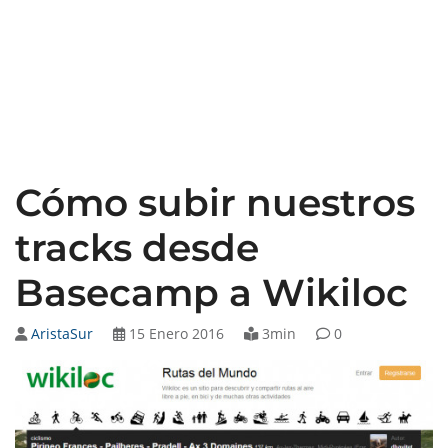
Cómo subir nuestros
tracks desde
Basecamp a Wikiloc
AristaSur
15 Enero 2016
3min
0