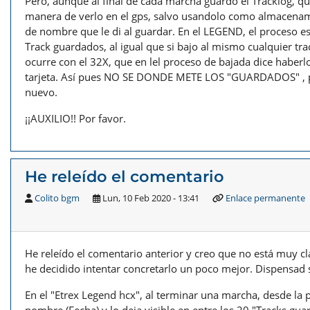
Pero, aunque al final de cada marcha guardo el Tracklog, q
manera de verlo en el gps, salvo usandolo como almacenam
de nombre que le di al guardar. En el LEGEND, el proceso es
Track guardados, al igual que si bajo al mismo cualquier tr
ocurre con el 32X, que en lel proceso de bajada dice haberl
tarjeta. Así pues NO SE DONDE METE LOS "GUARDADOS" , po
nuevo.
¡¡AUXILIO!! Por favor.
He releído el comentario
Colito bgm
Lun, 10 Feb 2020 - 13:41
Enlace permanente
He releído el comentario anterior y creo que no está muy c
he decidido intentar concretarlo un poco mejor. Dispensad 
En el "Etrex Legend hcx", al terminar una marcha, desde la p