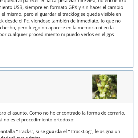
ue queda al parecer en la carpeta Garmín\GPX, no encuentro
iento USB, siempre en formato GPX y sin hacer el cambio
 el mismo, pero al guardar el tracklog se queda visible en
ack desde el Pc, viendose también de inmediato, lo que no
o hecho, pero luego no aparece en la memoria ni en la
r cualquier procedimiento ni puedo verlos en el gps
laro el asunto. Como no he encontrado la forma de cerrarlo,
si no es el procedimiento ortodoxo:
antalla "Tracks", si se
guarda
el "TtrackLog", le asigna un