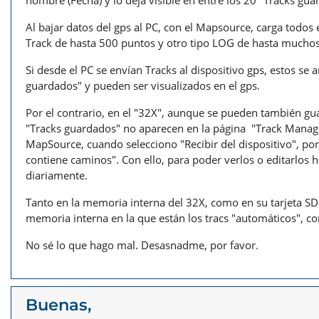
nombre (Fecha) y lo deja visible en entre los 20 "Tracks gu
Al bajar datos del gps al PC, con el Mapsource, carga todos 
Track de hasta 500 puntos y otro tipo LOG de hasta mucho
Si desde el PC se envían Tracks al dispositivo gps, estos s
guardados" y pueden ser visualizados en el gps.
Por el contrario, en el "32X", aunque se pueden también guar
"Tracks guardados" no aparecen en la página "Track Manager
MapSource, cuando selecciono "Recibir del dispositivo", por 
contiene caminos". Con ello, para poder verlos o editarlos h
diariamente.
Tanto en la memoria interna del 32X, como en su tarjeta SD
memoria interna en la que están los tracs "automáticos", co
No sé lo que hago mal. Desasnadme, por favor.
Buenas,