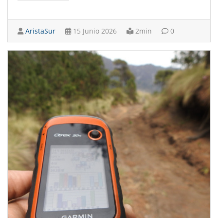
AristaSur
15 Junio 2026
2min
0