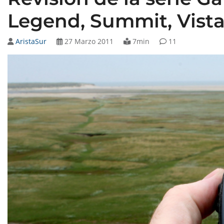
Legend, Summit, Vist
AristaSur
27 Marzo 2011
7min
11