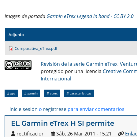
Imagen de portada
Garmin eTrex Legend in hand - CC BY 2.0
Adjunto
Comparativa_eTrex.pdf
Revisión de la serie Garmin eTrex: Ventur
protegido por una licencia
Creative Comm
Internacional
gps
garmin
etrex
características
Inicie sesión
o
registrese
para enviar comentarios
EL Garmin eTrex H SI permite
rectificacion
Sáb, 26 Mar 2011 - 15:21
Enla