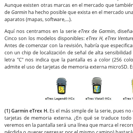
Aunque existen otras marcas en el mercado que también 
de
Garmin
ha hecho posible que exista en el mercado una
aparatos (mapas, software,...).
Aquí nos centramos en la serie
eTrex
de
Garmin
, diseñ
Cinco son los modelos disponibles:
eTrex H, eTrex Ventu
Antes de comenzar con la revisión, habría que especificar
con un chip de localización de señal de alta sensibilida
letra "C" nos indica que la pantalla es a color (256 co
admite el uso de tarjetas de memoria externa microSD. 
(1) Garmin eTrex H.
Es el más simple de la serie, pues no
tarjetas de memoria externa. ¿En qué se traduce todo
veremos en la pantalla será una línea que marca el recorr
pérdida o querer regresar por el mismo camino) bastará c