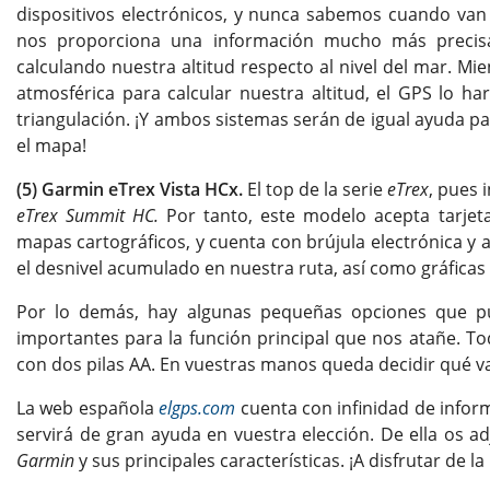
dispositivos electrónicos, y nunca sabemos cuando van 
nos proporciona una información mucho más precis
calculando nuestra altitud respecto al nivel del mar. Mi
atmosférica para calcular nuestra altitud, el GPS lo ha
triangulación. ¡Y ambos sistemas serán de igual ayuda pa
el mapa!
(5) Garmin eTrex Vista HCx.
El top de la serie
eTrex
, pues 
eTrex Summit HC.
Por tanto, este modelo acepta tarje
mapas cartográficos, y cuenta con brújula electrónica y
el desnivel acumulado en nuestra ruta, así como gráficas d
Por lo demás, hay algunas pequeñas opciones que p
importantes para la función principal que nos atañe. To
con dos pilas AA. En vuestras manos queda decidir qué va
La web española
elgps.com
cuenta con infinidad de infor
servirá de gran ayuda en vuestra elección. De ella os 
Garmin
y sus principales características. ¡A disfrutar de l