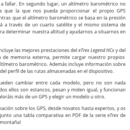
a fallar. En segundo lugar, un altímetro barométrico no
a que la que nos pueda proporcionar el propio GPS
entras que el altímetro barométrico se basa en la presión
rá a través de un cuarto satélite y el mismo sistema de
ra determinar nuestra altitud y ayudarnos a situarnos en
incluye las mejores prestaciones del
eTrex Legend HCx
y del
ta de memoria externa, permite cargar nuestro propios
 altímetro barométrico. Además incluye información sobre
el perfil de las rutas almacenadas en el dispositivo.
ueden cambiar entre cada modelo, pero no son nada
dos ellos son estancos, pesan y miden igual, y funcionan
loráis más de un GPS y elegir un modelo u otro.
mación sobre los GPS, desde novatos hasta expertos, y os
adjunto una tabla comparativa en PDF de la serie
eTrex
de
a montaña!