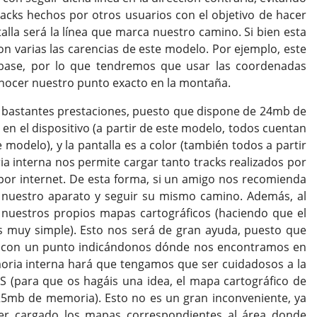
acks hechos por otros usuarios con el objetivo de hacer
lla será la línea que marca nuestro camino. Si bien esta
on varias las carencias de este modelo. Por ejemplo, este
base, por lo que tendremos que usar las coordenadas
nocer nuestro punto exacto en la montaña.
bastantes prestaciones, puesto que dispone de 24mb de
n el dispositivo (a partir de este modelo, todos cuentan
e modelo), y la pantalla es a color (también todos a partir
a interna nos permite cargar tanto tracks realizados por
r internet. De esta forma, si un amigo nos recomienda
nuestro aparato y seguir su mismo camino. Además, al
 nuestros propios mapas cartográficos (haciendo que el
 muy simple). Esto nos será de gran ayuda, puesto que
na con un punto indicándonos dónde nos encontramos en
oria interna hará que tengamos que ser cuidadosos a la
 (para que os hagáis una idea, el mapa cartográfico de
25mb de memoria). Esto no es un gran inconveniente, ya
er cargado los mapas correspondientes al área donde