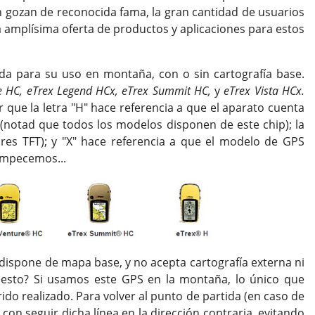
gozan de reconocida fama, la gran cantidad de usuarios
 amplísima oferta de productos y aplicaciones para estos
ada para su uso en montaña, con o sin cartografía base.
re HC, eTrex Legend HCx, eTrex Summit HC,
y
eTrex Vista HCx.
 que la letra "H" hace referencia a que el aparato cuenta
d (notad que todos los modelos disponen de este chip); la
lores TFT); y "X" hace referencia a que el modelo de GPS
Empecemos...
 dispone de mapa base, y no acepta cartografía externa ni
 esto? Si usamos este GPS en la montaña, lo único que
ido realizado. Para volver al punto de partida (en caso de
on seguir dicha línea en la dirección contraria, evitando