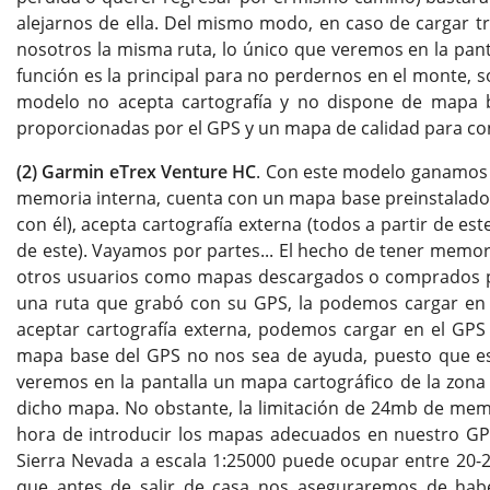
alejarnos de ella. Del mismo modo, en caso de cargar tr
nosotros la misma ruta, lo único que veremos en la panta
función es la principal para no perdernos en el monte, s
modelo no acepta cartografía y no dispone de mapa 
proporcionadas por el GPS y un mapa de calidad para co
(2) Garmin eTrex Venture HC
. Con este modelo ganamos 
memoria interna, cuenta con un mapa base preinstalado e
con él), acepta cartografía externa (todos a partir de est
de este). Vayamos por partes... El hecho de tener memori
otros usuarios como mapas descargados o comprados po
una ruta que grabó con su GPS, la podemos cargar en 
aceptar cartografía externa, podemos cargar en el GPS
mapa base del GPS no nos sea de ayuda, puesto que es
veremos en la pantalla un mapa cartográfico de la zo
dicho mapa. No obstante, la limitación de 24mb de mem
hora de introducir los mapas adecuados en nuestro GPS
Sierra Nevada a escala 1:25000 puede ocupar entre 20-
que antes de salir de casa nos aseguraremos de hab