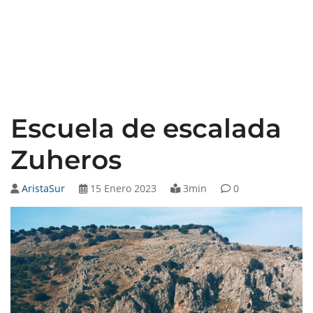
Escuela de escalada
Zuheros
AristaSur
15 Enero 2023
3min
0