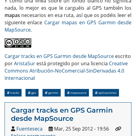
Y como una línea sobre un fondo blanco no significa
nada, lo mejor es que le carguéis al GPS también los
mapas
necesarios en esa ruta, así que os podéis leer el
siguiente enlace
Cargar mapas en GPS Garmin desde
MapSource
.
Cargar tracks en GPS Garmin desde MapSource
escrito
por
AristaSur
está protegido por una licencia
Creative
Commons Atribución-NoComercial-SinDerivadas 4.0
Internacional
tracks
gps
garmin
mapsource
aplicaciones
Cargar tracks en GPS Garmin
desde MapSource
Fuenteseca
Mar, 25 Sep 2012 - 19:56