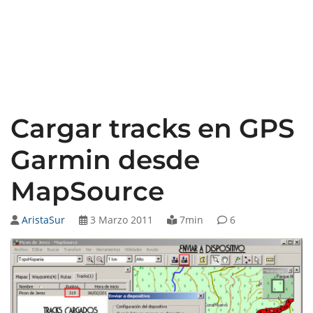
Cargar tracks en GPS
Garmin desde
MapSource
AristaSur
3 Marzo 2011
7min
6