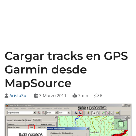
Cargar tracks en GPS
Garmin desde
MapSource
AristaSur
3 Marzo 2011
7min
6