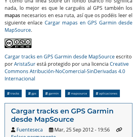
Y como una línea sobre un fondo blanco no significa
nada, lo mejor es que le carguéis al GPS también los
mapas
necesarios en esa ruta, así que os podéis leer el
siguiente enlace
Cargar mapas en GPS Garmin desde
MapSource
.
Cargar tracks en GPS Garmin desde MapSource
escrito
por
AristaSur
está protegido por una licencia
Creative
Commons Atribución-NoComercial-SinDerivadas 4.0
Internacional
tracks
gps
garmin
mapsource
aplicaciones
Cargar tracks en GPS Garmin
desde MapSource
Fuenteseca
Mar, 25 Sep 2012 - 19:56