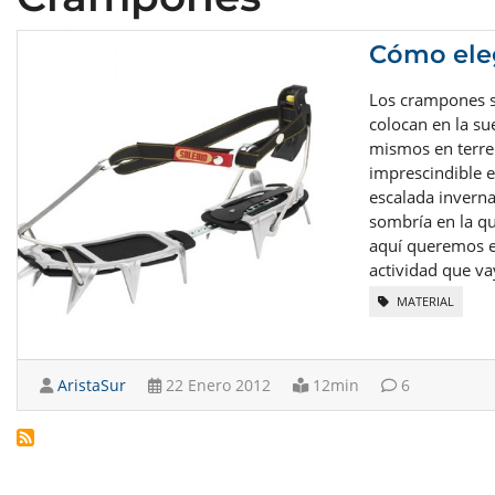
Cómo ele
Los crampones s
colocan en la su
mismos en terre
imprescindible e
escalada invern
sombría en la q
aquí queremos e
actividad que vay
MATERIAL
AristaSur
22 Enero 2012
12min
6