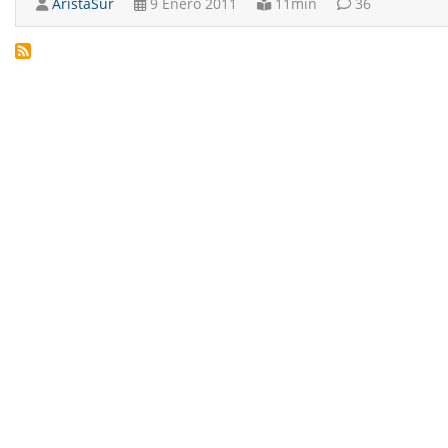
AristaSur
9 Enero 2011
11min
36