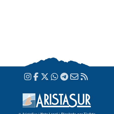
© AristaSur |
Nota Legal
|
Diseñado por TicArte