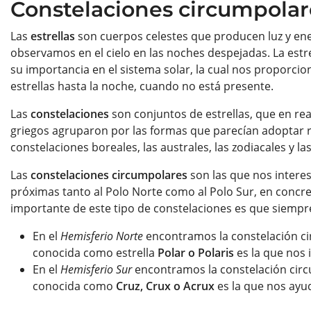
Constelaciones circumpolar
Las
estrellas
son cuerpos celestes que producen luz y energ
observamos en el cielo en las noches despejadas. La estr
su importancia en el sistema solar, la cual nos proporcion
estrellas hasta la noche, cuando no está presente.
Las
constelaciones
son conjuntos de estrellas, que en rea
griegos agruparon por las formas que parecían adoptar re
constelaciones boreales, las australes, las zodiacales y l
Las
constelaciones circumpolares
son las que nos intere
próximas tanto al Polo Norte como al Polo Sur, en concr
importante de este tipo de constelaciones es que siemp
En el
Hemisferio Norte
encontramos la constelación c
conocida como estrella
Polar o Polaris
es la que nos i
En el
Hemisferio Sur
encontramos la constelación cir
conocida como
Cruz, Crux o Acrux
es la que nos ayuda