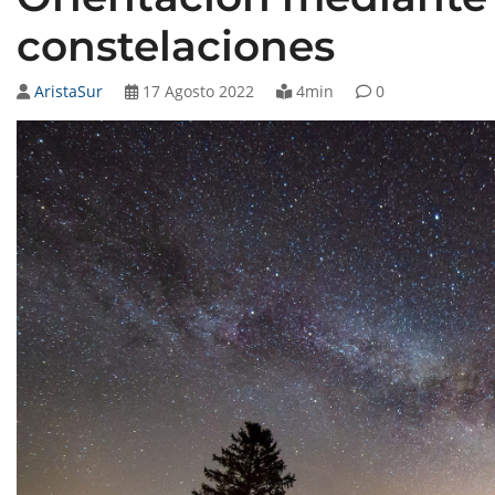
constelaciones
AristaSur
17 Agosto 2022
4min
0