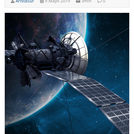
AristaSur
9 Mayo 2019
3min
0