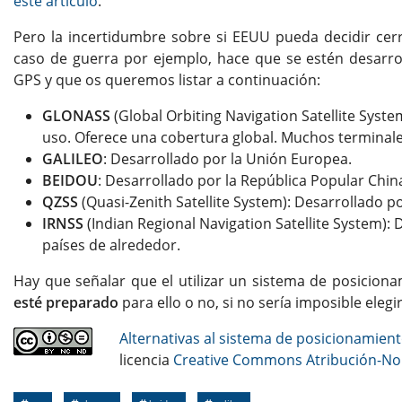
este artículo
.
Pero la incertidumbre sobre si EEUU pueda decidir cer
caso de guerra por ejemplo, hace que se estén desarrol
GPS y que os queremos listar a continuación:
GLONASS
(Global Orbiting Navigation Satellite Syst
uso. Oferece una cobertura global. Muchos terminale
GALILEO
:
Desarrollado por la Unión Europea.
BEIDOU
:
Desarrollado por la República Popular China
QZSS
(Quasi-Zenith Satellite System): Desarrollado po
IRNSS
(Indian Regional Navigation Satellite System): D
países de alrededor.
Hay que señalar que el utilizar un sistema de posicion
esté preparado
para ello o no, si no sería imposible elegir
Alternativas al sistema de posicionamien
licencia
Creative Commons Atribución-NoC