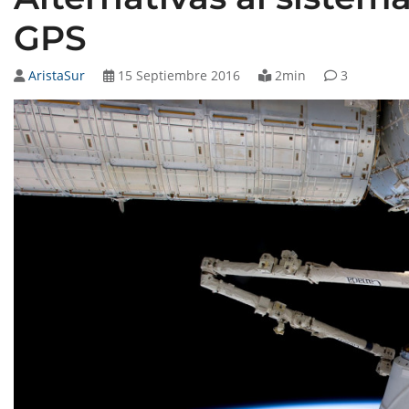
GPS
AristaSur
15 Septiembre 2016
2min
3