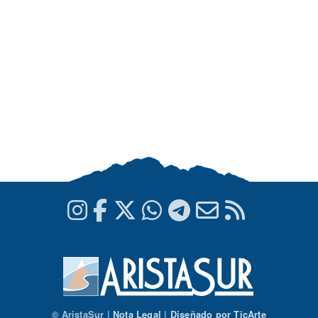
© AristaSur |
Nota Legal
|
Diseñado por TicArte