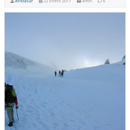
AristaSur
22 Enero 2011
4min
6