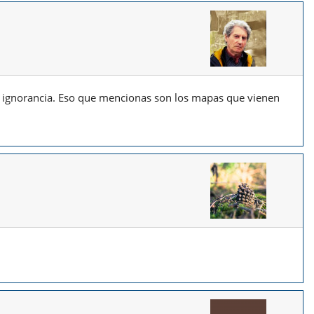
or ignorancia. Eso que mencionas son los mapas que vienen