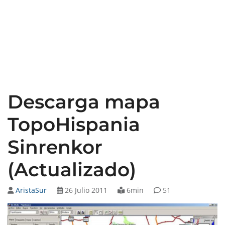
Descarga mapa
TopoHispania
Sinrenkor
(Actualizado)
AristaSur
26 Julio 2011
6min
51