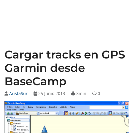
Cargar tracks en GPS
Garmin desde
BaseCamp
AristaSur
25 Junio 2013
8min
0