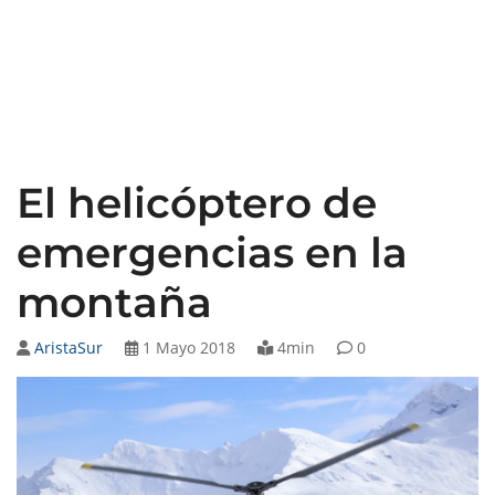
El helicóptero de
emergencias en la
montaña
AristaSur
1 Mayo 2018
4min
0