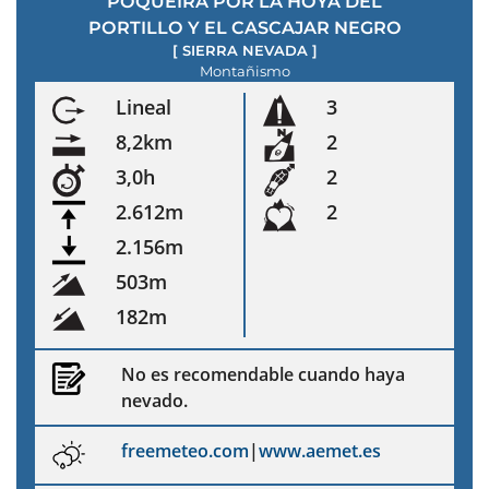
POQUEIRA POR LA HOYA DEL
PORTILLO Y EL CASCAJAR NEGRO
[
SIERRA NEVADA
]
Montañismo
Lineal
3
8,2km
2
3,0h
2
2.612m
2
2.156m
503m
182m
No es recomendable cuando haya
nevado.
freemeteo.com
|
www.aemet.es