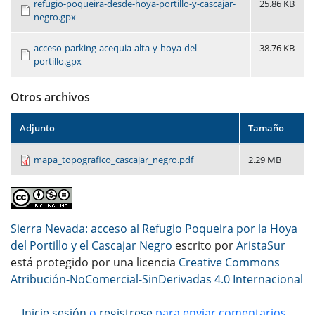
refugio-poqueira-desde-hoya-portillo-y-cascajar-
25.86 KB
negro.gpx
acceso-parking-acequia-alta-y-hoya-del-
38.76 KB
portillo.gpx
Otros archivos
Adjunto
Tamaño
mapa_topografico_cascajar_negro.pdf
2.29 MB
Sierra Nevada: acceso al Refugio Poqueira por la Hoya
del Portillo y el Cascajar Negro
escrito por
AristaSur
está protegido por una licencia
Creative Commons
Atribución-NoComercial-SinDerivadas 4.0 Internacional
Inicie sesión
o
registrese
para enviar comentarios