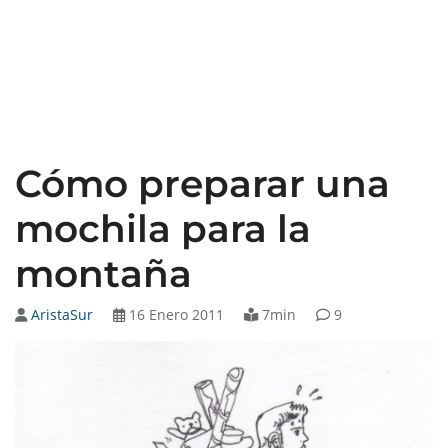
Cómo preparar una
mochila para la
montaña
AristaSur
16 Enero 2011
7min
9