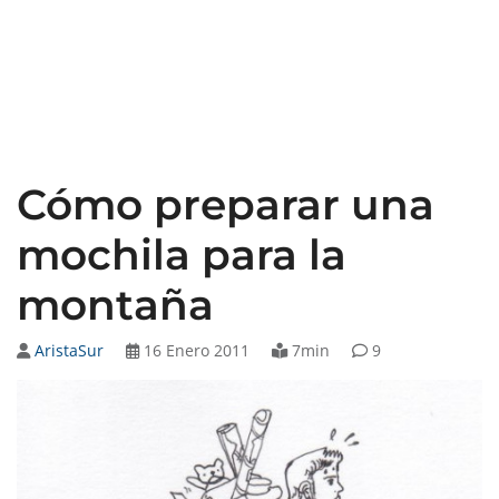
Cómo preparar una
mochila para la
montaña
AristaSur
16 Enero 2011
7min
9