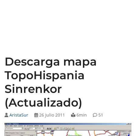
Descarga mapa
TopoHispania
Sinrenkor
(Actualizado)
AristaSur
26 Julio 2011
6min
51