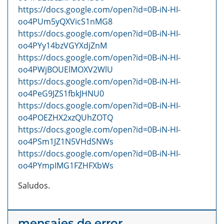
https://docs.google.com/open?id=0B-iN-HI-
oo4PUm5yQXVicS1nMG8
https://docs.google.com/open?id=0B-iN-HI-
oo4PYy14bzVGYXdjZnM
https://docs.google.com/open?id=0B-iN-HI-
oo4PWjBOUElMOXV2WlU
https://docs.google.com/open?id=0B-iN-HI-
oo4PeG9JZS1fbkJHNU0
https://docs.google.com/open?id=0B-iN-HI-
oo4POEZHX2xzQUhZOTQ
https://docs.google.com/open?id=0B-iN-HI-
oo4PSm1JZ1N5VHdSNWs
https://docs.google.com/open?id=0B-iN-HI-
oo4PYmpIMG1FZHFXbWs
Saludos.
mensajes de error