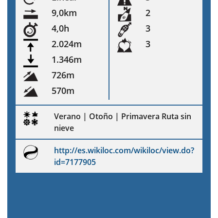
9,0km
2
4,0h
3
2.024m
3
1.346m
726m
570m
Verano | Otoño | Primavera Ruta sin
nieve
http://es.wikiloc.com/wikiloc/view.do?
id=7177905