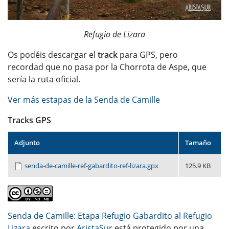
Refugio de Lizara
Os podéis descargar el
track
para GPS, pero
recordad que no pasa por la Chorrota de Aspe, que
sería la ruta oficial.
Ver más estapas de la Senda de Camille
Tracks GPS
Adjunto
Tamaño
senda-de-camille-ref-gabardito-ref-lizara.gpx
125.9 KB
Senda de Camille: Etapa Refugio Gabardito al Refugio
Lizara
escrito por
AristaSur
está protegido por una