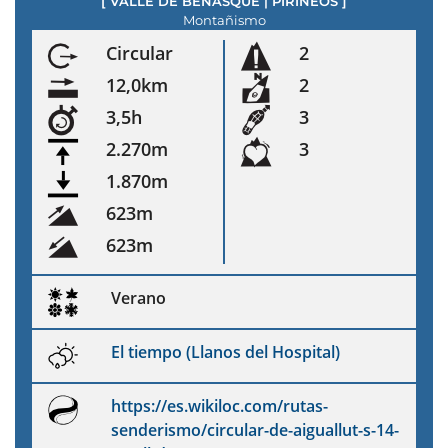
[
VALLE DE BENASQUE
|
PIRINEOS
]
Montañismo
Circular
2
12,0km
2
3,5h
3
2.270m
3
1.870m
623m
623m
Verano
El tiempo (Llanos del Hospital)
https://es.wikiloc.com/rutas-
senderismo/circular-de-aiguallut-s-14-