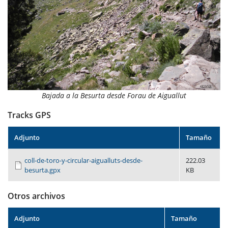
Bajada a la Besurta desde Forau de Aiguallut
Tracks GPS
Adjunto
Tamaño
coll-de-toro-y-circular-aigualluts-desde-
222.03
besurta.gpx
KB
Otros archivos
Adjunto
Tamaño