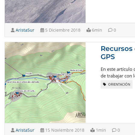
AristaSur
5 Diciembre 2018
6min
0
Recursos 
GPS
En este artículo
de trabajar con 
ORIENTACIÓN
AristaSur
15 Noviembre 2018
1min
0