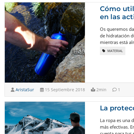
Cómo util
en las ac
Os queremos dar 
de hidratación d
mientras está al
MATERIAL
AristaSur
15 Septiembre 2018
2min
1
La protec
La ropa es una d
más efectivas. E
cuenta para tus 