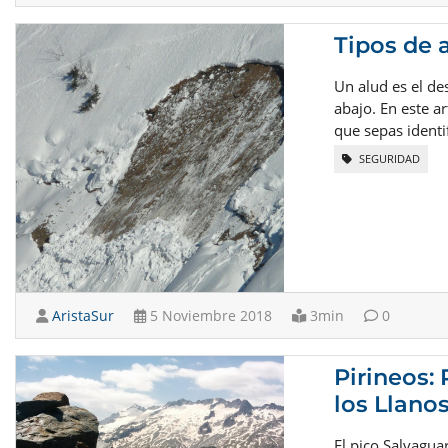
Tipos de 
Un alud es el de
abajo. En este a
que sepas identi
SEGURIDAD
AristaSur
5 Noviembre 2018
3min
0
Pirineos:
los Llanos
El pico Salvagua