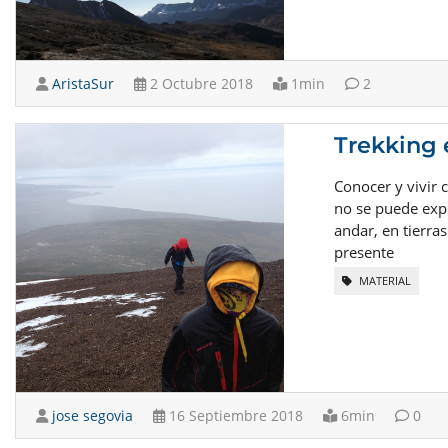
AristaSur
2 Octubre 2018
1min
2
Trekking 
Conocer y vivir 
no se puede expli
andar, en tierra
presente
MATERIAL
jose segovia
16 Septiembre 2018
6min
0