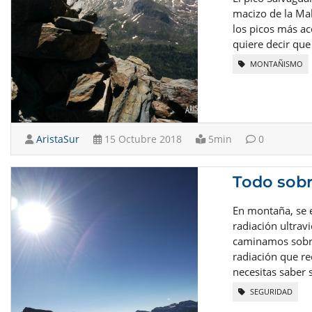
macizo de la Mal
los picos más ac
quiere decir que
MONTAÑISMO
AristaSur
15 Octubre 2018
5min
0
Todo sobr
En montaña, se 
radiación ultrav
caminamos sobre 
radiación que re
necesitas saber 
SEGURIDAD