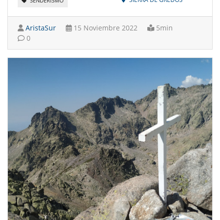
SENDERISMO
AristaSur
15 Noviembre 2022
5min
0