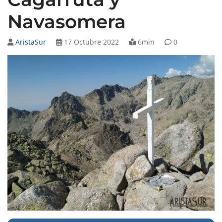
Navasomera
AristaSur
17 Octubre 2022
6min
0