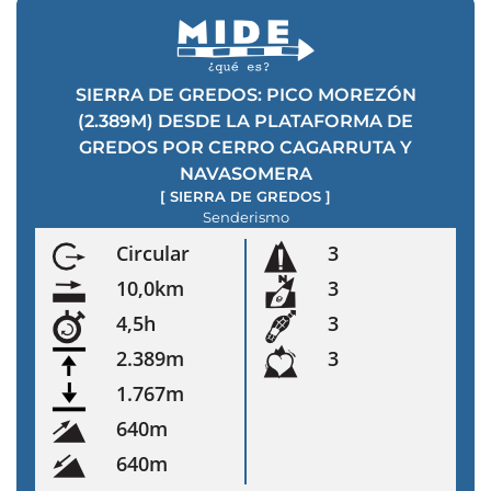
SIERRA DE GREDOS: PICO MOREZÓN
(2.389M) DESDE LA PLATAFORMA DE
GREDOS POR CERRO CAGARRUTA Y
NAVASOMERA
[
SIERRA DE GREDOS
]
Senderismo
Circular
3
10,0km
3
4,5h
3
2.389m
3
1.767m
640m
640m