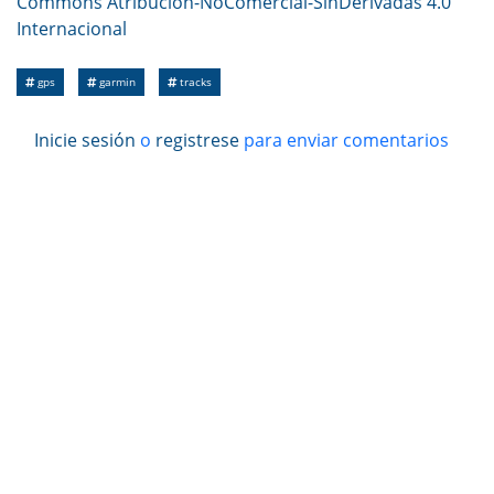
Commons Atribución-NoComercial-SinDerivadas 4.0
Internacional
gps
garmin
tracks
Inicie sesión
o
registrese
para enviar comentarios