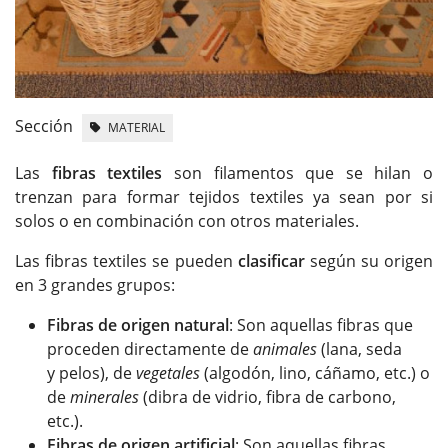
Sección
MATERIAL
Las
fibras textiles
son filamentos que se hilan o
trenzan para formar tejidos textiles ya sean por si
solos o en combinación con otros materiales.
Las fibras textiles se pueden
clasificar
según su origen
en 3 grandes grupos:
Fibras de origen natural
: Son aquellas fibras que
proceden directamente de
animales
(lana, seda
y pelos), de
vegetales
(algodón, lino, cáñamo, etc.) o
de
minerales
(dibra de vidrio, fibra de carbono,
etc.).
Fibras de origen artificial
: Son aquellas fibras