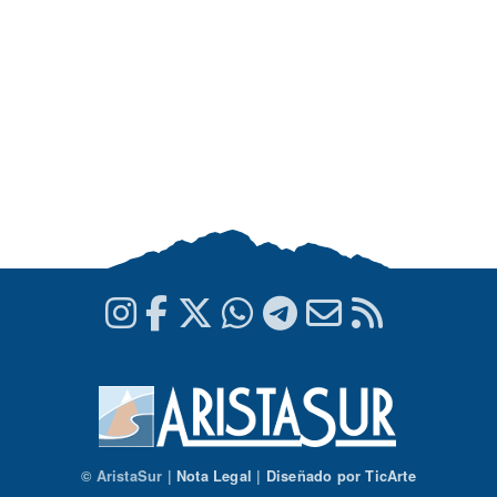
© AristaSur |
Nota Legal
|
Diseñado por TicArte