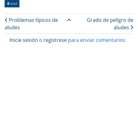
alud
Enlaces transversales de Bo
Problemas típicos de
Grado de peligro de
aludes
aludes
Inicie sesión
o
registrese
para enviar comentarios