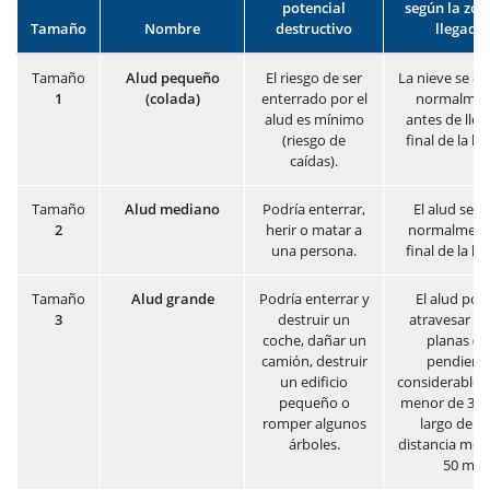
potencial
según la zon
Tamaño
Nombre
destructivo
llegada
Tamaño
Alud
pequeño
El riesgo de ser
La nieve se de
1
(colada)
enterrado por el
normalmen
alud es mínimo
antes de llega
(riesgo de
final de la la
caídas).
Tamaño
Alud
mediano
Podría enterrar,
El alud se p
2
herir o matar a
normalmente
una persona.
final de la la
Tamaño
Alud
grande
Podría enterrar y
El alud pod
3
destruir un
atravesar z
coche, dañar un
planas (d
camión, destruir
pendient
un edificio
considerable
pequeño o
menor de 30°)
romper algunos
largo de u
árboles.
distancia men
50 m.