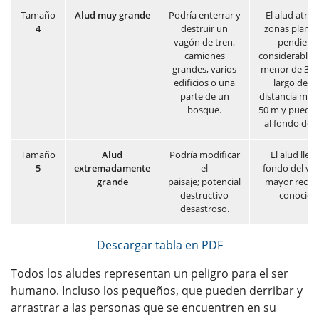
Tamaño
Alud
muy grande
Podría enterrar y
El alud atrav
4
destruir un
zonas planas
vagón de tren,
pendient
camiones
considerable
grandes, varios
menor de 30°)
edificios o una
largo de u
parte de un
distancia may
bosque.
50 m y puede l
al fondo de v
Tamaño
Alud
Podría modificar
El alud llega
5
extremadamente
el
fondo del vall
grande
paisaje; potencial
mayor recor
destructivo
conocido
desastroso.
Descargar tabla en PDF
Todos los aludes representan un peligro para el ser
humano. Incluso los pequeños, que pueden derribar y
arrastrar a las personas que se encuentren en su