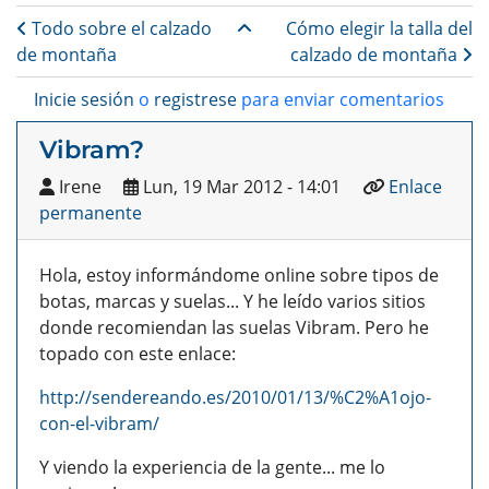
Enlaces transversales de B
Todo sobre el calzado
Cómo elegir la talla del
de montaña
calzado de montaña
Inicie sesión
o
registrese
para enviar comentarios
Vibram?
Irene
Lun, 19 Mar 2012 - 14:01
Enlace
permanente
Hola, estoy informándome online sobre tipos de
botas, marcas y suelas... Y he leído varios sitios
donde recomiendan las suelas Vibram. Pero he
topado con este enlace:
http://sendereando.es/2010/01/13/%C2%A1ojo-
con-el-vibram/
Y viendo la experiencia de la gente... me lo