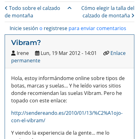
Enlaces transversales de B
Todo sobre el calzado
Cómo elegir la talla del
de montaña
calzado de montaña
Inicie sesión
o
registrese
para enviar comentarios
Vibram?
Irene
Lun, 19 Mar 2012 - 14:01
Enlace
permanente
Hola, estoy informándome online sobre tipos de
botas, marcas y suelas... Y he leído varios sitios
donde recomiendan las suelas Vibram. Pero he
topado con este enlace:
http://sendereando.es/2010/01/13/%C2%A1ojo-
con-el-vibram/
Y viendo la experiencia de la gente... me lo