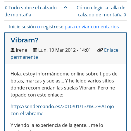
Enlaces transversales de B
Todo sobre el calzado
Cómo elegir la talla del
de montaña
calzado de montaña
Inicie sesión
o
registrese
para enviar comentarios
Vibram?
Irene
Lun, 19 Mar 2012 - 14:01
Enlace
permanente
Hola, estoy informándome online sobre tipos de
botas, marcas y suelas... Y he leído varios sitios
donde recomiendan las suelas Vibram. Pero he
topado con este enlace:
http://sendereando.es/2010/01/13/%C2%A1ojo-
con-el-vibram/
Y viendo la experiencia de la gente... me lo