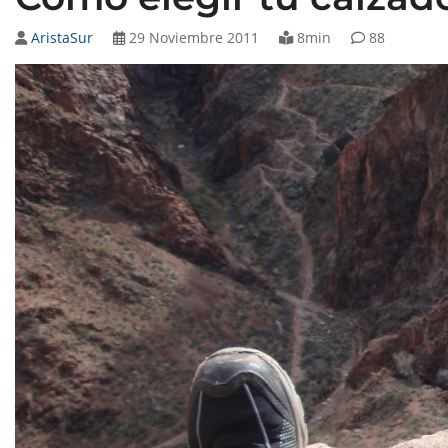
AristaSur
29 Noviembre 2011
8min
88