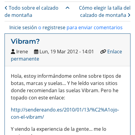
Enlaces transversales de B
Todo sobre el calzado
Cómo elegir la talla del
de montaña
calzado de montaña
Inicie sesión
o
registrese
para enviar comentarios
Vibram?
Irene
Lun, 19 Mar 2012 - 14:01
Enlace
permanente
Hola, estoy informándome online sobre tipos de
botas, marcas y suelas... Y he leído varios sitios
donde recomiendan las suelas Vibram. Pero he
topado con este enlace:
http://sendereando.es/2010/01/13/%C2%A1ojo-
con-el-vibram/
Y viendo la experiencia de la gente... me lo