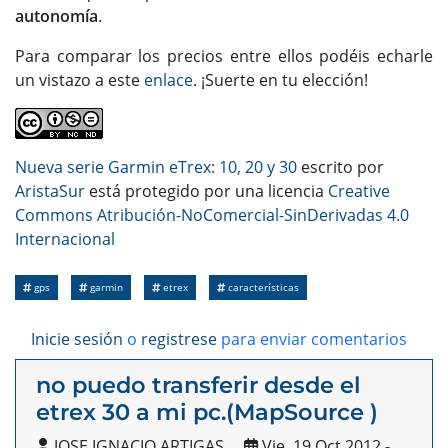
autonomía
.
Para comparar los precios entre ellos podéis echarle
un vistazo a este
enlace
. ¡Suerte en tu elección!
Nueva serie Garmin eTrex: 10, 20 y 30
escrito por
AristaSur
está protegido por una licencia
Creative
Commons Atribución-NoComercial-SinDerivadas 4.0
Internacional
gps
garmin
etrex
características
Inicie sesión
o
registrese
para enviar comentarios
no puedo transferir desde el
etrex 30 a mi pc.(MapSource )
JOSE IGNACIO ARTIGAS
Vie, 19 Oct 2012 -