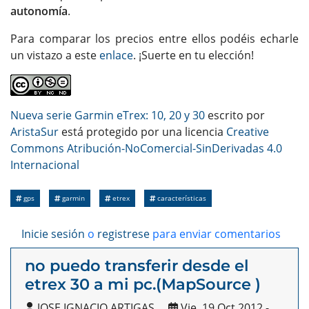
autonomía
.
Para comparar los precios entre ellos podéis echarle
un vistazo a este
enlace
. ¡Suerte en tu elección!
Nueva serie Garmin eTrex: 10, 20 y 30
escrito por
AristaSur
está protegido por una licencia
Creative
Commons Atribución-NoComercial-SinDerivadas 4.0
Internacional
gps
garmin
etrex
características
Inicie sesión
o
registrese
para enviar comentarios
no puedo transferir desde el
etrex 30 a mi pc.(MapSource )
JOSE IGNACIO ARTIGAS
Vie, 19 Oct 2012 -