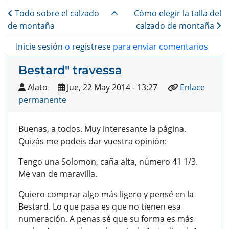
Enlaces transversales de B
Todo sobre el calzado
Cómo elegir la talla del
de montaña
calzado de montaña
Inicie sesión
o
registrese
para enviar comentarios
Bestard" travessa
Alato
Jue, 22 May 2014 - 13:27
Enlace
permanente
Buenas, a todos. Muy interesante la página.
Quizás me podeis dar vuestra opinión:
Tengo una Solomon, caña alta, número 41 1/3.
Me van de maravilla.
Quiero comprar algo más ligero y pensé en la
Bestard. Lo que pasa es que no tienen esa
numeración. A penas sé que su forma es más