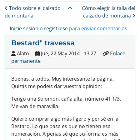
Enlaces transversales de B
Todo sobre el calzado
Cómo elegir la talla del
de montaña
calzado de montaña
Inicie sesión
o
registrese
para enviar comentarios
Bestard" travessa
Alato
Jue, 22 May 2014 - 13:27
Enlace
permanente
Buenas, a todos. Muy interesante la página.
Quizás me podeis dar vuestra opinión:
Tengo una Solomon, caña alta, número 41 1/3.
Me van de maravilla.
Quiero comprar algo más ligero y pensé en la
Bestard. Lo que pasa es que no tienen esa
numeración. A penas sé que su forma es más