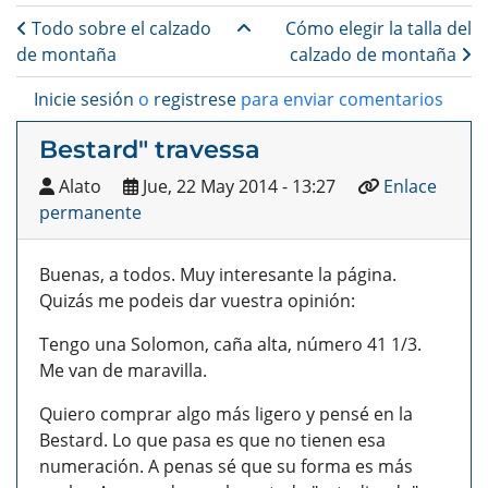
Enlaces transversales de B
Todo sobre el calzado
Cómo elegir la talla del
de montaña
calzado de montaña
Inicie sesión
o
registrese
para enviar comentarios
Bestard" travessa
Alato
Jue, 22 May 2014 - 13:27
Enlace
permanente
Buenas, a todos. Muy interesante la página.
Quizás me podeis dar vuestra opinión:
Tengo una Solomon, caña alta, número 41 1/3.
Me van de maravilla.
Quiero comprar algo más ligero y pensé en la
Bestard. Lo que pasa es que no tienen esa
numeración. A penas sé que su forma es más