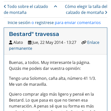
Enlaces transversales de B
Todo sobre el calzado
Cómo elegir la talla del
de montaña
calzado de montaña
Inicie sesión
o
registrese
para enviar comentarios
Bestard" travessa
Alato
Jue, 22 May 2014 - 13:27
Enlace
permanente
Buenas, a todos. Muy interesante la página.
Quizás me podeis dar vuestra opinión:
Tengo una Solomon, caña alta, número 41 1/3.
Me van de maravilla.
Quiero comprar algo más ligero y pensé en la
Bestard. Lo que pasa es que no tienen esa
numeración. A penas sé que su forma es más