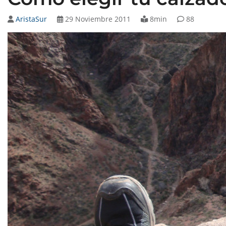
AristaSur
29 Noviembre 2011
8min
88